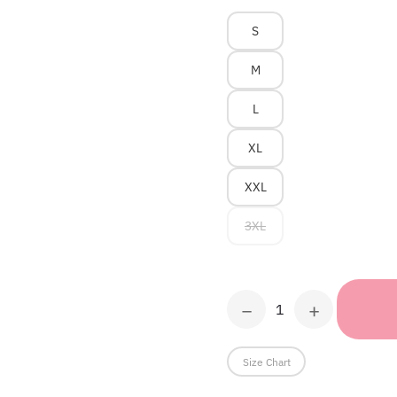
S
M
L
XL
XXL
3XL
−
+
weißes
T-
Shirt
Size Chart
WSDEMG
v1