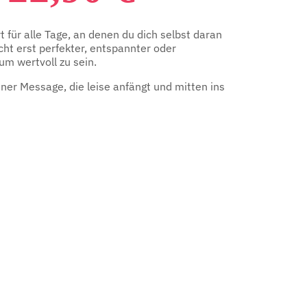
PREIS
PREIS
 für alle Tage, an denen du dich selbst daran
WAR:
IST:
icht erst perfekter, entspannter oder
um wertvoll zu sein.
29,95 €
22,90 €.
ner Message, die leise anfängt und mitten ins