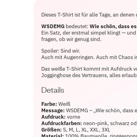
Dieses T-Shirt ist für alle Tage, an dene
WSDEMG
bedeutet:
Wie schön, dass es
Ein Satz, der erstmal simpel klingt — und 
fragen, ob wir genug sind.
Spoiler: Sind wir.
Auch mit Augenringen. Auch mit Chaos im
Das weiße T-Shirt kommt mit Aufdruck vo
Jogginghose des Vertrauens, alles erlaub
Details
Farbe:
Weiß
Message:
WSDEMG – „Wie schön, dass es
Aufdruck:
vorne
Aufdruckfarben:
neon-pink, schwarz od
Größen:
S, M, L, XL, XXL, 3XL
Material:
100% Baumwolle, ringgespon