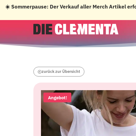
☀️ Sommerpause: Der Verkauf aller Merch Artikel erf
Zum
Inhalt
springen
zurück zur Übersicht
Angebot!