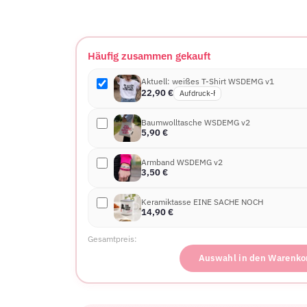
Häufig zusammen gekauft
Aktuell: weißes T-Shirt WSDEMG v1
22,90
€
Baumwolltasche WSDEMG v2
5,90
€
Armband WSDEMG v2
3,50
€
Keramiktasse EINE SACHE NOCH
14,90
€
Gesamtpreis:
Auswahl in den Warenko