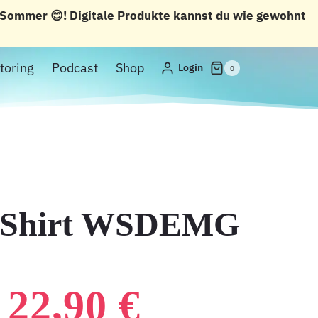
n Sommer 😊! Digitale Produkte kannst du wie gewohnt
toring
Podcast
Shop
Login
0
T-Shirt WSDEMG
URSPRÜNGLIC
AKTUEL
22,90
€