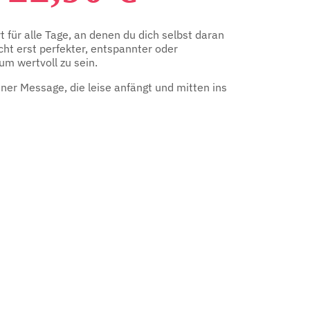
PREIS
PREIS
 für alle Tage, an denen du dich selbst daran
WAR:
IST:
icht erst perfekter, entspannter oder
um wertvoll zu sein.
29,95 €
22,90 €.
ner Message, die leise anfängt und mitten ins