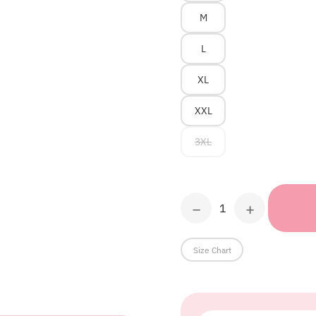
M
L
XL
XXL
3XL
−
+
schwarzes
T-
Shirt
Size Chart
WSDEMG
v1
Menge