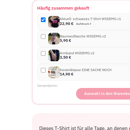
Häufig zusammen gekauft
Aktuell: schwarzes T-Shirt WSDEMG v1
22,90
€
Baumwolltasche WSDEMG v2
5,90
€
Armband WSDEMG v2
3,50
€
Keramiktasse EINE SACHE NOCH
14,90
€
Gesamtpreis:
Auswahl in den Warenko
Dieses T-Shirt ist für alle Tage, an dene