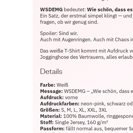
WSDEMG
bedeutet:
Wie schön, dass es
Ein Satz, der erstmal simpel klingt — und 
fragen, ob wir genug sind.
Spoiler: Sind wir.
Auch mit Augenringen. Auch mit Chaos im
Das weiße T-Shirt kommt mit Aufdruck vo
Jogginghose des Vertrauens, alles erlaub
Details
Farbe:
Weiß
Message:
WSDEMG – „Wie schön, dass es
Aufdruck:
vorne
Aufdruckfarben:
neon-pink, schwarz od
Größen:
S, M, L, XL, XXL, 3XL
Material:
100% Baumwolle, ringgespon
Stoff:
Single Jersey, 160 g/m²
Passform:
fällt normal aus, bequemer S