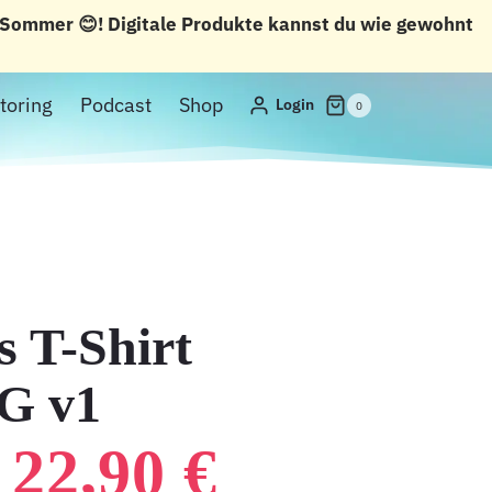
n Sommer 😊! Digitale Produkte kannst du wie gewohnt
toring
Podcast
Shop
Login
0
s T-Shirt
 v1
URSPRÜNGLIC
AKTUEL
22,90
€