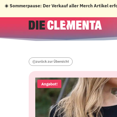
☀️ Sommerpause: Der Verkauf aller Merch Artikel erf
Zum
Inhalt
springen
zurück zur Übersicht
Angebot!