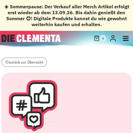
☀️ Sommerpause: Der Verkauf aller Merch Artikel erfolgt
erst wieder ab dem 13.09.26. Bis dahin genießt den
Sommer 😊! Digitale Produkte kannst du wie gewohnt
weiterhin kaufen und erhalten.
Zum
0
Inhalt
springen
zurück zur Übersicht