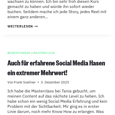
wachsen zu können. Ich bin sehr froh diesen Kurs
gemacht zu haben und würde ihn sofort wieder
buchen. Seitdem mache ich jede Story, jedes Reel mit
einem ganz anderen…
ENDLICH
WEITERLESEN
MAL
EIN
KURS,
DER
HÄLT
WAS
ER
BEWERTUNGEN
|
MASTERCLASS
VERSPRICHT!
Auch für erfahrene Social Media Hasen
ein extremer Mehrwert!
Von
Frank Soellner
3. Dezember 2025
Ich habe die Masterclass bei Tania gebucht, um
meinen Content auf das nächste Level zu heben. Ich
habe schon ein wenig Social Media Erfahrung und kein
Problem mit der Sichtbarkeit. Mir ging es in erster
Linie darum, noch mehr Know How zu erlangen. Was