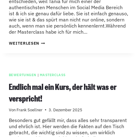
entschieden, weil Tania für mich einer der
authentischsten Menschen im Social Media Bereich
ist & ich sie genau dafür liebe. Sie ist einfach genauso,
wie sie ist & das spürt man nicht nur online, sondern
auch, wenn man sie persönlich kennenlernt.Während
der Masterclass habe ich für mich…
WIE
WEITERLESEN
ICH
GELERNT
HABE,
SOCIAL
MEDIA
OHNE
MASKE
BEWERTUNGEN
|
MASTERCLASS
ZU
LEBEN
Endlich mal ein Kurs, der hält was er
verspricht!
Von
Frank Soellner
3. Dezember 2025
Besonders gut gefällt mir, dass alles sehr transparent
und ehrlich ist. Hier werden die Fakten auf den Tisch
gebracht, die wichtig sind zu wissen, um wirklich