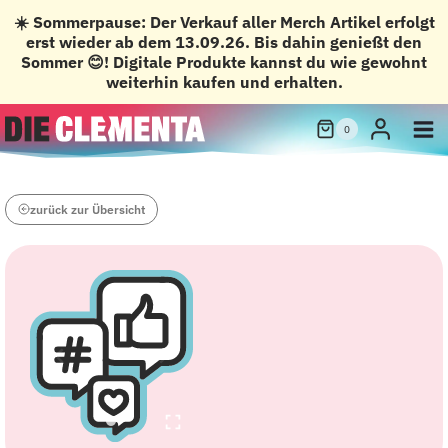
☀️ Sommerpause: Der Verkauf aller Merch Artikel erfolgt
erst wieder ab dem 13.09.26. Bis dahin genießt den
Sommer 😊! Digitale Produkte kannst du wie gewohnt
weiterhin kaufen und erhalten.
Zum
0
Inhalt
springen
zurück zur Übersicht