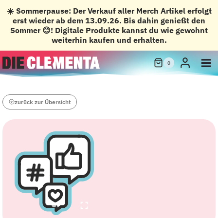
☀️ Sommerpause: Der Verkauf aller Merch Artikel erfolgt
erst wieder ab dem 13.09.26. Bis dahin genießt den
Sommer 😊! Digitale Produkte kannst du wie gewohnt
weiterhin kaufen und erhalten.
Zum
0
Inhalt
springen
zurück zur Übersicht