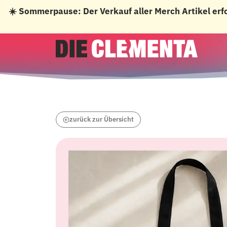
☀️ Sommerpause: Der Verkauf aller Merch Artikel erf
Zum
Inhalt
springen
zurück zur Übersicht