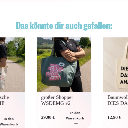
Das könnte dir auch gefallen:
sche
großer Shopper
Baumwoll
HE
WSDEMG v2
DIES D
In den
29,90
€
12,90
€
Warenkorb
In den
Warenkorb