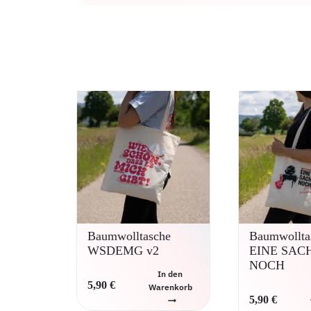
Baumwolltasche
Baumwollta
WSDEMG v2
EINE SAC
NOCH
In den
5,90
€
Warenkorb
5,90
€