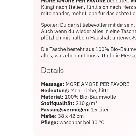
MORE AMORE PER FAVORE
bedeutet:
Me
Klingt nach Italien, fühlt sich nach Herz
miteinander, mehr Liebe für das echte L
Spoiler: Du darfst liebevoller mit dir sein.
Auch wenn du wieder alles in eine Tasche
plötzlich mit halbem Haushalt unterwegs 
Die Tasche besteht aus 100% Bio-Baumwol
alles, was eben mit muss. Und die Messa
Details
Message:
MORE AMORE PER FAVORE
Bedeutung:
Mehr Liebe, bitte
Material:
100% Bio-Baumwolle
Stoffqualität:
210 g/m²
Fassungsvermögen:
15 Liter
Maße:
38 x 42 cm
Pflege:
waschbar bei 30 °C