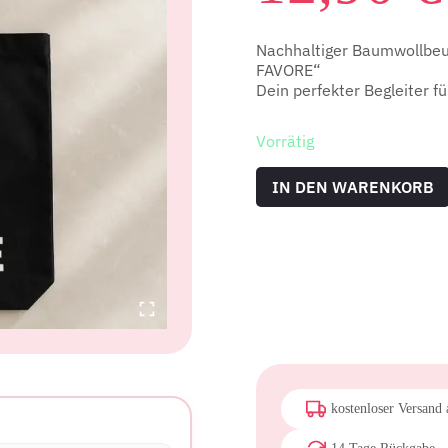
Nachhaltiger Baumwollbe
FAVORE“
Dein perfekter Begleiter fü
Vorrätig
Baumwolltasche
IN DEN WARENKORB
MORE
AMORE
PER
FAVORE
Menge
kostenloser Versand