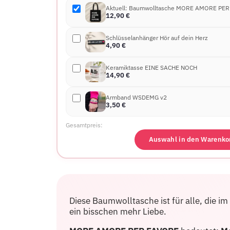
Aktuell: Baumwolltasche MORE AMORE PE
12,90
€
Schlüsselanhänger Hör auf dein Herz
4,90
€
Keramiktasse EINE SACHE NOCH
14,90
€
Armband WSDEMG v2
3,50
€
Gesamtpreis:
Auswahl in den Warenko
Diese Baumwolltasche ist für alle, die i
ein bisschen mehr Liebe.