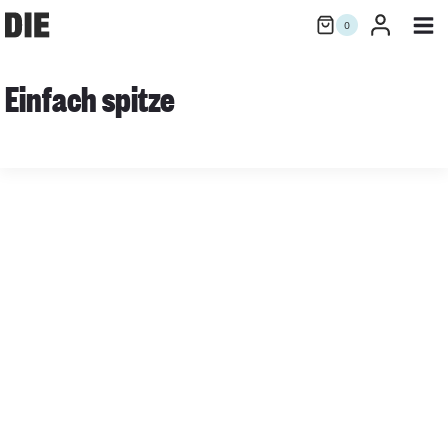
Zum
0
Inhalt
springen
Einfach spitze