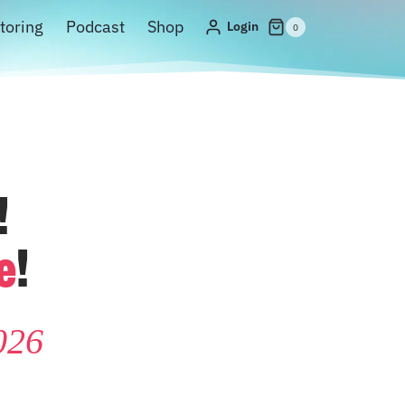
toring
Podcast
Shop
Login
0
!
e
!
026