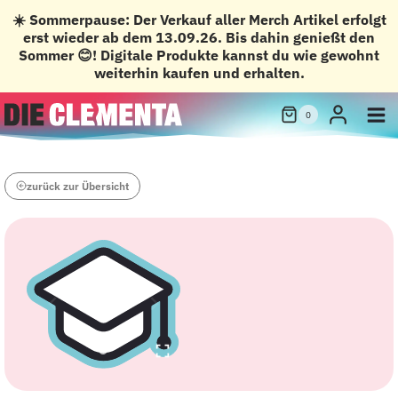
☀️ Sommerpause: Der Verkauf aller Merch Artikel erfolgt
erst wieder ab dem 13.09.26. Bis dahin genießt den
Sommer 😊! Digitale Produkte kannst du wie gewohnt
weiterhin kaufen und erhalten.
Zum
0
Inhalt
springen
zurück zur Übersicht