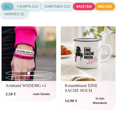
ALL
T-SHIRTS (15)
SONSTIGES (12)
SALE (16)
NEU (12)
HOODIES (2)
Armband WSDEMG v1
Keramiktasse EINE
SACHE NOCH
3,50
€
mehr Details
In den
Dieses
14,90
€
Warenkorb
Produkt
weist
mehrere