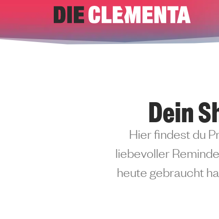
Zum
Inhalt
springen
Dein S
Hier findest du P
liebevoller Reminder
heute gebraucht has