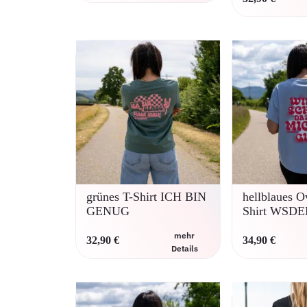
war:
Preis
Dieses
34,95 €
ist:
Produkt
25,90 €.
weist
mehrere
Varianten
auf.
Die
Optionen
können
auf
der
Produktseite
gewählt
werden
grünes T-Shirt ICH BIN
hellblaues O
GENUG
Shirt WSD
mehr
32,90
€
34,90
€
Details
Dieses
Produkt
weist