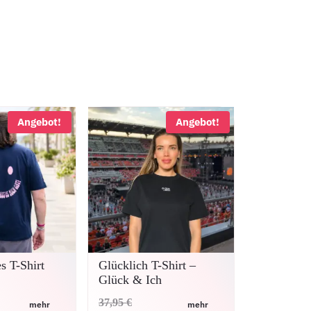
Angebot!
Angebot!
s T-Shirt
Glücklich T-Shirt –
Glück & Ich
ünglicher
Ursprünglicher
37,95
€
mehr
mehr