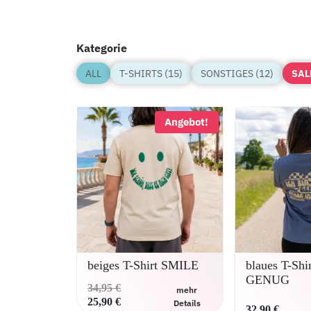
Kategorie
ALL
T-SHIRTS (15)
SONSTIGES (12)
SAL
Angebot!
beiges T-Shirt SMILE
blaues T-Sh
GENUG
Ursprünglicher
34,95
€
mehr
Preis
Aktueller
25,90
€
Details
32,90
€