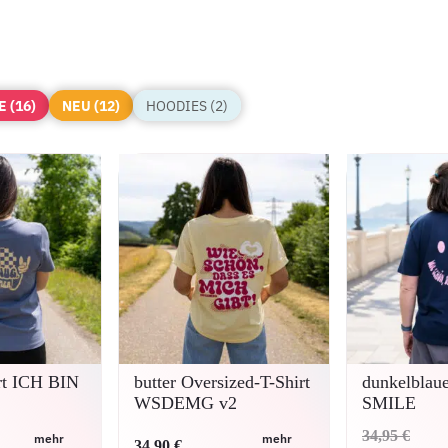
E (16)
NEU (12)
HOODIES (2)
irt ICH BIN
butter Oversized-T-Shirt
dunkelblaue
WSDEMG v2
SMILE
Urspr
34,95
€
mehr
mehr
34,90
€