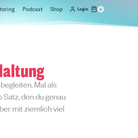
toring
Podcast
Shop
Login
0
Haltung
begleiten. Mal als
ls Satz, den du genau
er mit ziemlich viel