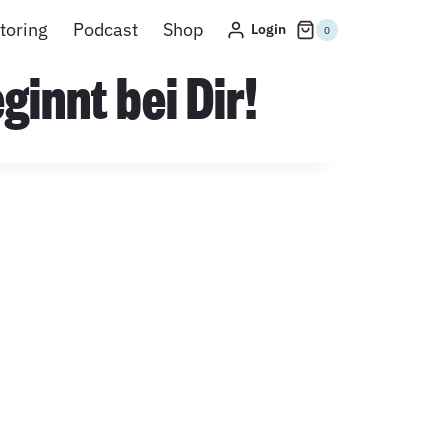
toring
Podcast
Shop
Login
0
innt bei Dir!