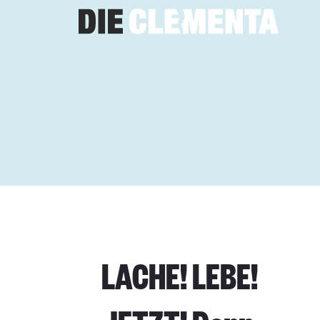
Zum
Inhalt
springen
LACHE! LEBE!