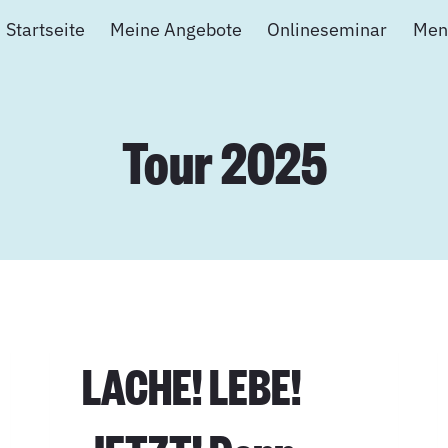
Startseite
Meine Angebote
Onlineseminar
Men
Tour 2025
LACHE! LEBE!