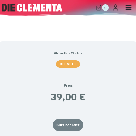
Zum
0
Inhalt
springen
Aktueller Status
BEENDET
Preis
39,00 €
Kurs beendet