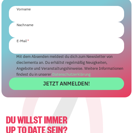
Vorname
Nachname
E-Mail
*
Mit dem Absenden meldest du dich zum Newsletter von
dieclementa an. Du erhältst regelmäßig Neuigkeiten,
Angebote und Veranstaltungshinweise. Weitere Informationen
findest du in unserer
Datenschutzerklärung
JETZT ANMELDEN!
DU WILLST IMMER
UP TO DATE SEIN?