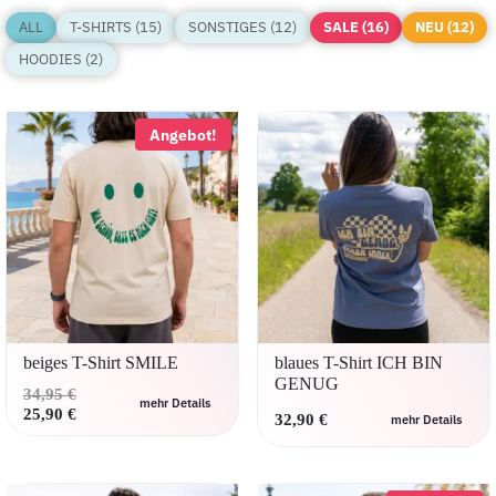
ALL
T-SHIRTS (15)
SONSTIGES (12)
SALE (16)
NEU (12)
HOODIES (2)
Angebot!
beiges T-Shirt SMILE
blaues T-Shirt ICH BIN
GENUG
Ursprünglicher
34,95
€
mehr Details
Preis
Aktueller
25,90
€
32,90
€
mehr Details
Dieses
war:
Preis
Dieses
Produkt
34,95 €
ist:
Produkt
weist
25,90 €.
weist
mehrere