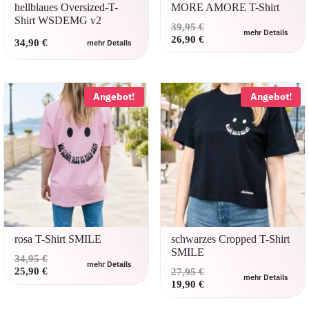
werden
hellblaues Oversized-T-
MORE AMORE T-Shirt
Shirt WSDEMG v2
Ursprünglicher
39,95
€
mehr Details
Preis
Aktueller
26,90
€
34,90
€
mehr Details
Dieses
war:
Preis
Dieses
Produkt
39,95 €
ist:
Produkt
weist
26,90 €.
weist
mehrere
Angebot!
Angebot!
mehrere
Variante
Varianten
auf.
auf.
Die
Die
Optione
Optionen
können
können
auf
auf
der
der
Produkts
Produktseite
gewählt
gewählt
werden
werden
rosa T-Shirt SMILE
schwarzes Cropped T-Shirt
SMILE
Ursprünglicher
34,95
€
mehr Details
Preis
Aktueller
25,90
€
Ursprünglicher
27,95
€
mehr Details
Dieses
war:
Preis
Preis
Aktueller
19,90
€
Dieses
Produkt
34,95 €
ist:
war:
Preis
Produkt
weist
25,90 €.
27,95 €
ist: