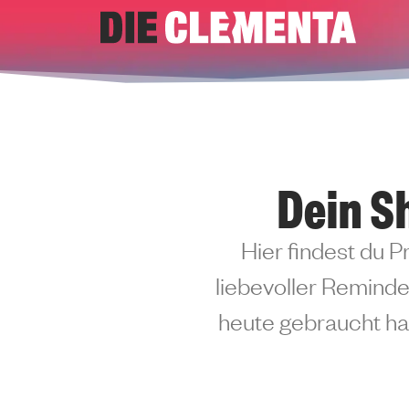
Zum
Inhalt
springen
Dein S
Hier findest du P
liebevoller Reminder
heute gebraucht has