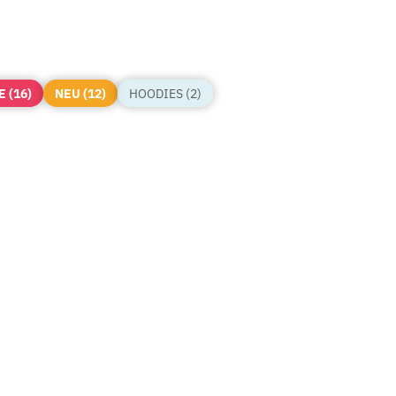
E (16)
NEU (12)
HOODIES (2)