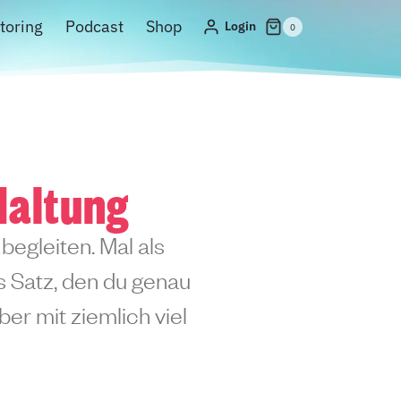
toring
Podcast
Shop
Login
0
Haltung
begleiten. Mal als
ls Satz, den du genau
er mit ziemlich viel