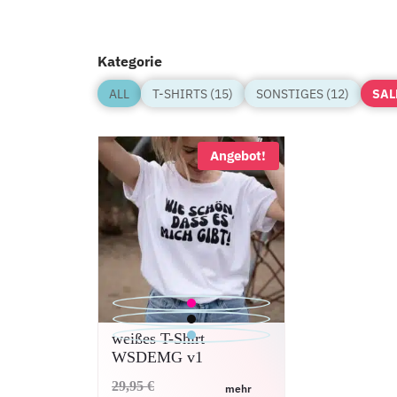
Kategorie
ALL
T-SHIRTS (15)
SONSTIGES (12)
SAL
Angebot!
weißes T-Shirt
WSDEMG v1
Ursprünglicher
29,95
€
mehr