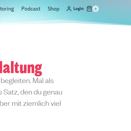
toring
Podcast
Shop
Login
0
Haltung
begleiten. Mal als
ls Satz, den du genau
er mit ziemlich viel