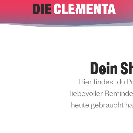
Zum
Inhalt
springen
Dein S
Hier findest du P
liebevoller Reminder
heute gebraucht has