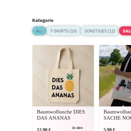
Kategorie
ALL
T-SHIRTS (15)
SONSTIGES (12)
SAL
Baumwolltasche DIES
Baumwollta
DAS ANANAS
SACHE NO
In den
12,90
€
5,90
€