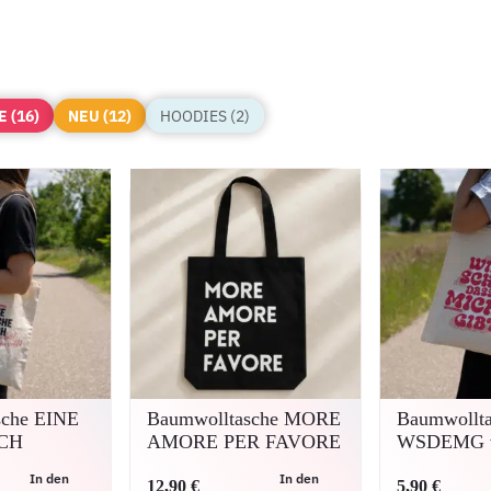
E (16)
NEU (12)
HOODIES (2)
sche EINE
Baumwolltasche MORE
Baumwollta
CH
AMORE PER FAVORE
WSDEMG 
In den
In den
12,90
€
5,90
€