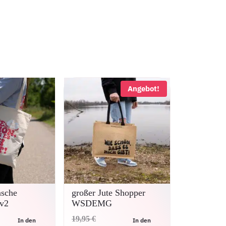
Angebot!
sche
großer Jute Shopper
v2
WSDEMG
Ursprünglicher
19,95
€
In den
In den