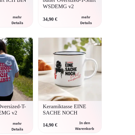
hirt ICH BIN
butter Oversized-T-Shirt
WSDEMG v2
mehr
mehr
34,90
€
Details
Details
Dieses
Dieses
Produkt
Produkt
weist
weist
mehrere
mehrere
Varianten
Varianten
auf.
auf.
Die
Die
Optionen
Optionen
können
können
auf
auf
der
der
Produktseite
Produktseite
gewählt
gewählt
Oversized-T-
Keramiktasse EINE
werden
werden
EMG v2
SACHE NOCH
In den
mehr
14,90
€
Warenkorb
Details