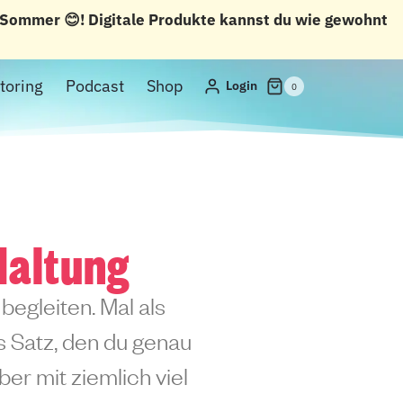
n Sommer 😊! Digitale Produkte kannst du wie gewohnt
toring
Podcast
Shop
Login
0
Haltung
begleiten. Mal als
ls Satz, den du genau
er mit ziemlich viel