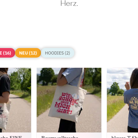
Herz.
E (16)
NEU (12)
HOODIES (2)