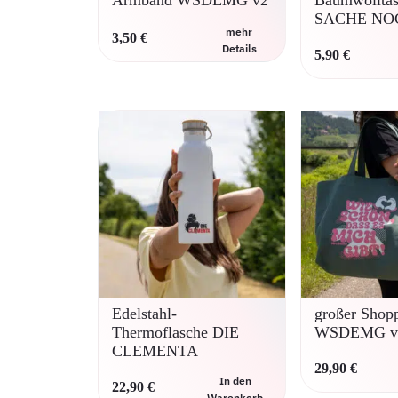
Armband WSDEMG v2
Baumwollta
SACHE NO
mehr
3,50
€
Details
5,90
€
Dieses
Produkt
weist
mehrere
Varianten
auf.
Die
Optionen
können
auf
der
Produktseite
gewählt
werden
Edelstahl-
großer Shop
Thermoflasche DIE
WSDEMG v
CLEMENTA
29,90
€
In den
22,90
€
Warenkorb