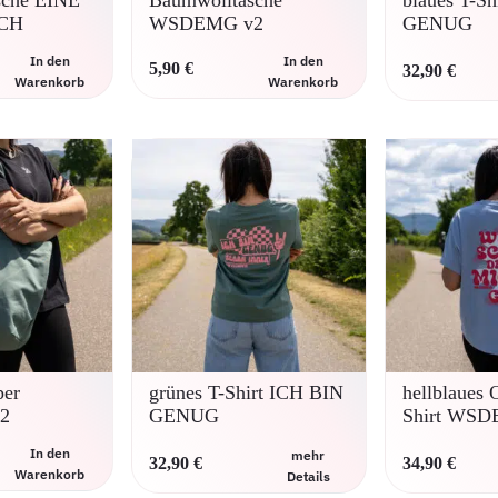
sche EINE
Baumwolltasche
blaues T-S
CH
WSDEMG v2
GENUG
In den
In den
5,90
€
32,90
€
Warenkorb
Warenkorb
per
grünes T-Shirt ICH BIN
hellblaues 
2
GENUG
Shirt WSD
In den
mehr
32,90
€
34,90
€
Warenkorb
Details